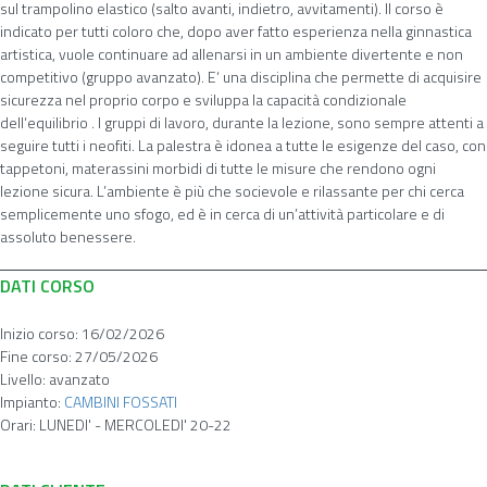
sul trampolino elastico (salto avanti, indietro, avvitamenti). Il corso è
indicato per tutti coloro che, dopo aver fatto esperienza nella ginnastica
artistica, vuole continuare ad allenarsi in un ambiente divertente e non
competitivo (gruppo avanzato). E‘ una disciplina che permette di acquisire
sicurezza nel proprio corpo e sviluppa la capacità condizionale
dell‘equilibrio . I gruppi di lavoro, durante la lezione, sono sempre attenti a
seguire tutti i neofiti. La palestra è idonea a tutte le esigenze del caso, con
tappetoni, materassini morbidi di tutte le misure che rendono ogni
lezione sicura. L’ambiente è più che socievole e rilassante per chi cerca
semplicemente uno sfogo, ed è in cerca di un’attività particolare e di
assoluto benessere.
DATI CORSO
Inizio corso:
16/02/2026
Fine corso:
27/05/2026
Livello:
avanzato
Impianto:
CAMBINI FOSSATI
Orari:
LUNEDI' - MERCOLEDI' 20-22