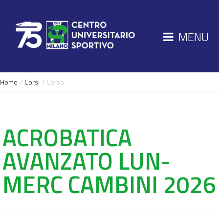
MENU
Home
/
Corsi
/ Corso
ACROBATICA
AVANZATO LUN-
MERC CAMBINI 2026