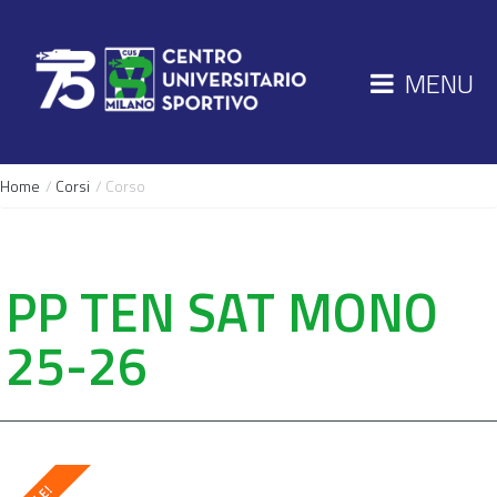
MENU
Home
/
Corsi
/ Corso
PP TEN SAT MONO
25-26