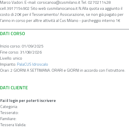
Marco Vadori. E-mail: corsicanoa@cusmilano.it Tel. 0270211428
cell.3917154902 Sito web cusmilanocanoa.it N.Alla quota va aggiunto il
costo di 20€ per il Tesseramento/ Assicurazione, se non già pagato per
l'anno in corso per alltre attività al Cus Milano - parcheggio interno 1€
DATI CORSO
Inizio corso:
01/09/2025
Fine corso:
31/08/2026
Livello:
unico
Impianto:
PalaCUS Idroscalo
Orari:
2 GIORNI A SETTIMANA. ORARI e GIORNI in accordo con l’istruttore.
DATI CLIENTE
Fai il login per poterti iscrivere
Categoria:
Tesserato:
Familiare:
Tessera Valida: