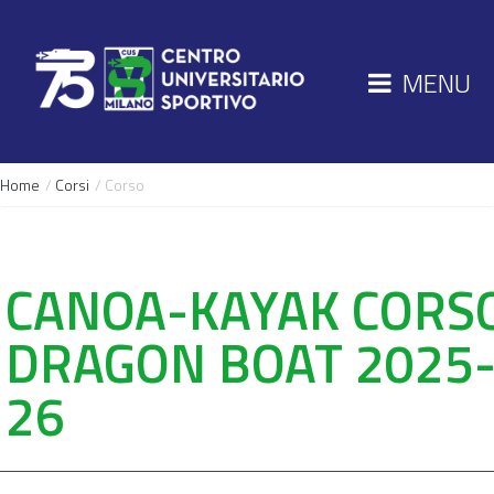
MENU
Home
/
Corsi
/ Corso
CANOA-KAYAK CORS
DRAGON BOAT 2025
26