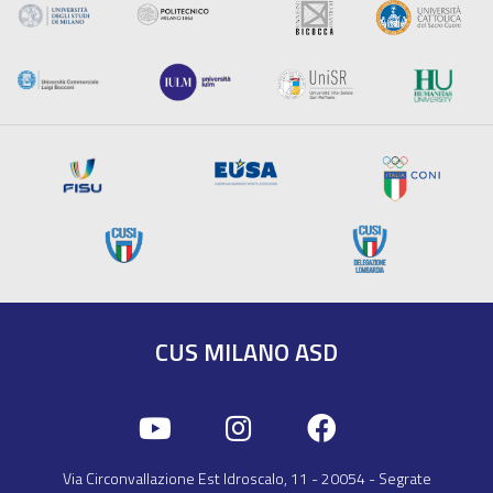
CUS MILANO ASD
Via Circonvallazione Est Idroscalo, 11
-
20054
-
Segrate