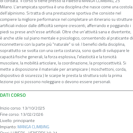
di cordata." Il corso si tiene presso la Palestra MANGA CLIMBING, 25
Milano. L'arrampicata sportiva è una disciplina che nasce come una costola
dell'alpinismo. Si tratta di una prestazione sportiva che consiste nel
compiere la migliore performance nel completare un itinerario su strutture
artificiali indoor dalle difficoltà sempre crescenti, afferrando e poggiando i
piedi su prese anch'esse artificiali. Oltre che un'attività sana e divertente,
è anche utile sul piano mentale e psicologico, consentendo al praticante di
riconnettersi con la parte più "naturale" si sé. I benefici della disciplina,
soprattutto se svolta con una certa costanza, sono quelli di sviluppare le
capacità fisiche generali, la forza esplosiva, l'elasticità e la tonicità
muscolare, la mobilità articolare, la coordinazione, la propriocettività. Si
mette a disposizione il materiale per arrampicare ( moschettoni, corda,
dispositivo di sicurezza ) le scarpe le presta la struttura solo la prima
lezione poi si possono noleggiare o devono essere personali.
DATI CORSO
Inizio corso:
13/10/2025
Fine corso:
13/02/2026
Livello:
principiante
Impianto:
MANGA CLIMBING
Orari:
LUNEDI' - VENERDI' 20-21