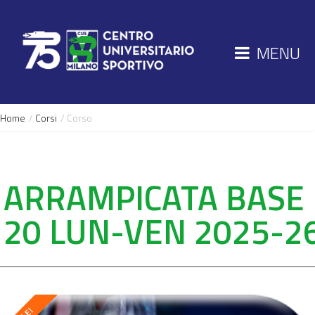
MENU
Home
/
Corsi
/ Corso
ARRAMPICATA BASE
20 LUN-VEN 2025-2